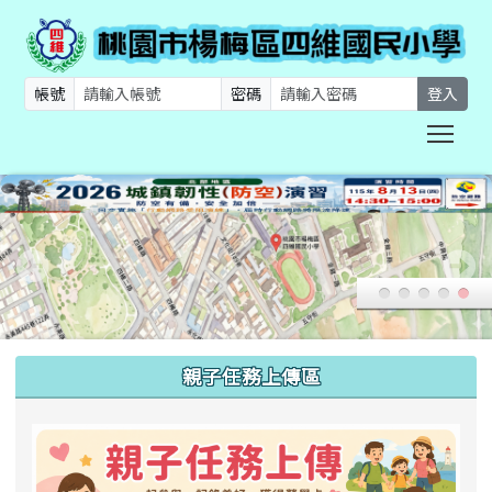
帳號
密碼
登入
Togg
:::
親子任務上傳區
link