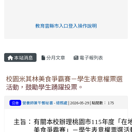
link to https://eliteracy.edu.tw/Shorts/xia
教育雲縣市入口登入操作說明
link to https://eliteracy.edu
rul4m4link to https://isafeev
本站消息
分月文章
電子報列表
校園米其林美食爭霸賽－學生表意權票選
活動，鼓勵學生踴躍投票。
營養師兼午餐秘書
-
總務處
| 2026-05-29 | 點閱數： 175
公告
主旨：
有關本校辦理桃園市115年度「在
美食爭霸賽」－學生表意權票選活