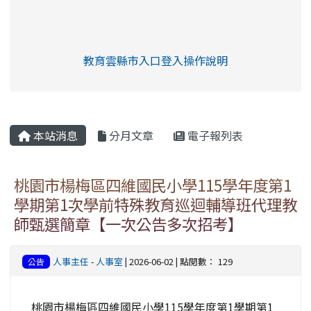
link to https://eliteracy.edu.tw/Shorts/xia
教育雲縣市入口登入操作說明
link to https://eliteracy.edu
rul4m4link to https://isafeev
本站消息
分月文章
電子報列表
桃園市楊梅區四維國民小學115學年度第1
學期第1次學前特殊教育巡迴輔導班代理教
師甄選簡章【一次公告多次招考】
人事主任
-
人事室
| 2026-06-02 | 點閱數： 129
公告
桃園市楊梅區四維國民小學115學年度第1學期第1