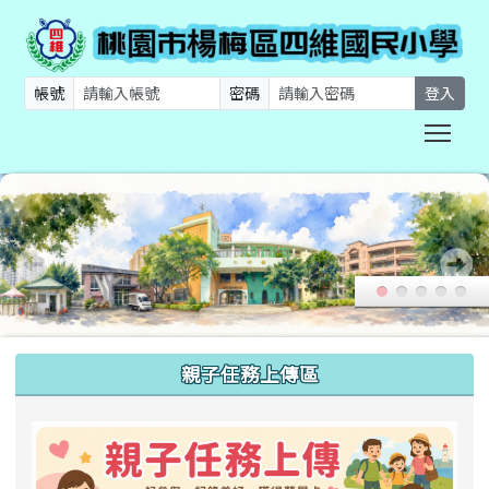
帳號
密碼
登入
Togg
:::
親子任務上傳區
link