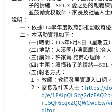
子的情緒—SEL × 愛之語的親職
並鼓勵貴校教師、家長及社區人士
說明：
一、
依據114學年度教育部推動教育
二、
本活動資訊如下：
(一)
時間：115年6月5日（星期五
(二)
地點：大溪國小演藝廳(綜合大
(三)
講師：許家菁 諮商心理師 。
(四)
主題：讀懂孩子的情緒—SEL 
(五)
報名方式：
１、
教師：教師發展資源入口網。E000
https://d
２、
家長及社區人士：
d/e/1FAIpQLScg2dzEAQ2p
nJ5QF6cqxZQQWCwqEw/vi
ditor