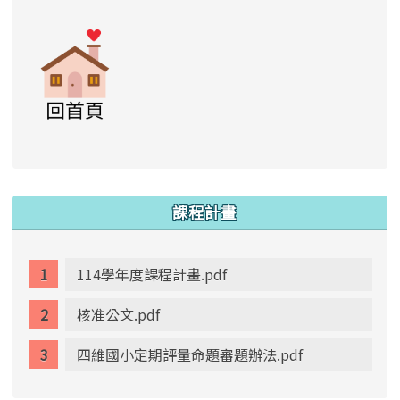
link to https://www.swps.tyc.edu.tw/XOOPS \
link to https://www.swps.tyc.edu.tw/XOO
link to https://www.swps.tyc.edu.tw/XOOPS \
link to https://www.swps.tyc.edu.tw/XOOPS \
lin
:::
課程計畫
114學年度課程計畫.pdf
核准公文.pdf
四維國小定期評量命題審題辦法.pdf