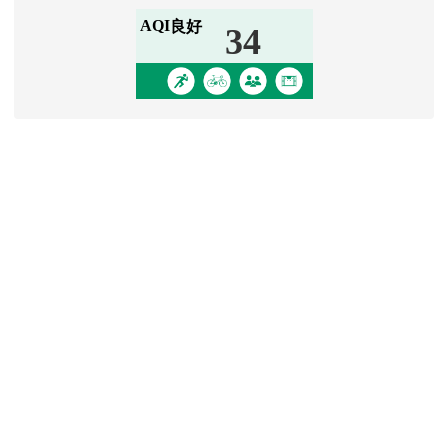
學生園地
Padlet 學生園地
[
more...
]
信箱登入
link to http
四維師生
link to http
桃市教師