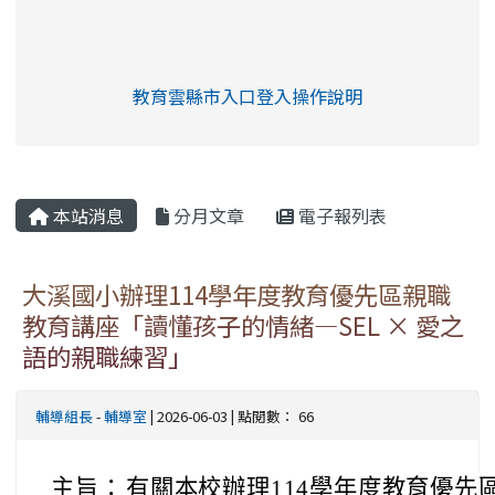
link to https://eliteracy.edu.tw/Shorts/xia
教育雲縣市入口登入操作說明
link to https://eliteracy.edu
rul4m4link to https://isafeev
本站消息
分月文章
電子報列表
大溪國小辦理114學年度教育優先區親職
教育講座「讀懂孩子的情緒—SEL × 愛之
語的親職練習」
輔導組長
-
輔導室
| 2026-06-03 | 點閱數： 66
主旨：
有關本校辦理114學年度教育優先