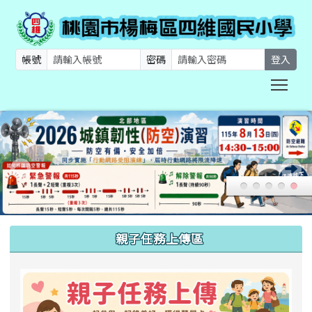
帳號
密碼
登入
Togg
:::
親子任務上傳區
link