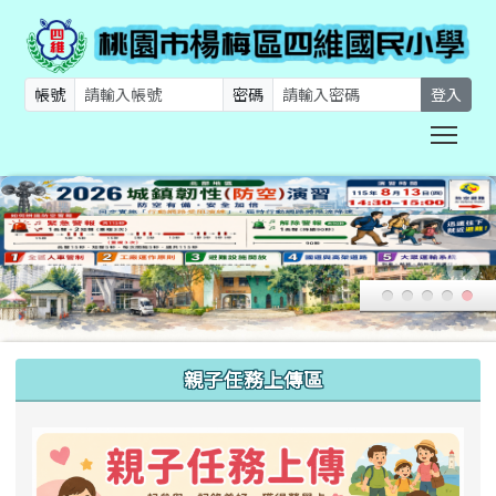
帳號
密碼
登入
Togg
:::
親子任務上傳區
link