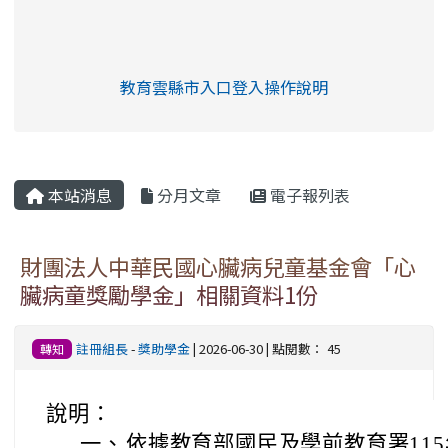
link to https://eliteracy.edu.tw/Shorts/xia
教育雲縣市入口登入操作說明
link to https://eliteracy.edu
rul4m4link to https://isafeev
本站消息
分月文章
電子報列表
財團法人中華民國心臟病兒童基金會「心
臟病童獎勵學金」相關資料1份
註冊組長
-
獎助學金
| 2026-06-30 | 點閱數： 45
轉知
說明：
一、
依據教育部國民及學前教育署115