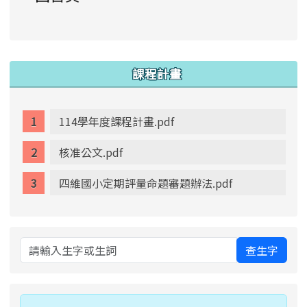
link to https://www.swps.tyc.edu.tw/XOOPS \
link to https://www.swps.tyc.edu.tw/XOOPS \
lin
:::
課程計畫
114學年度課程計畫.pdf
核准公文.pdf
四維國小定期評量命題審題辦法.pdf
查生字