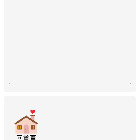
link to https://www.swps.tyc.edu.tw/XOOPS \
link to https://www.swps.tyc.edu.tw/XOO