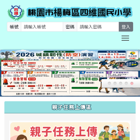
帳號
密碼
登入
Togg
:::
親子任務上傳區
link