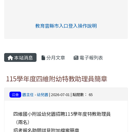
link to https://eliteracy.edu.tw/Shorts/xia
教育雲縣市入口登入操作說明
link to https://eliteracy.edu
rul4m4link to https://isafeev
本站消息
分月文章
電子報列表
115學年度四維附幼特教助理員簡章
園主任
-
幼兒園
| 2026-07-01 | 點閱數： 65
公告
四維國小附設幼兒園招聘115學年度特教助理員
（兩名）
招考報名時間詳見附加檔案簡章