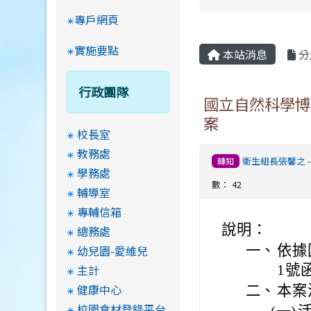
專戶網頁
實施要點
本站消息
分
行政團隊
國立自然科學博物
案
校長室
教務處
衛生組長張馨之
轉知
學務處
數： 42
輔導室
專輔信箱
說明：
總務處
幼兒園-愛維兒
一、
依據
主計
1號
健康中心
二、
本案
校園食材登錄平台