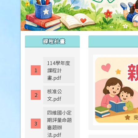
:::
:::
課程計畫
114學年度
課程計
畫.pdf
核准公
文.pdf
四維國小定
期評量命題
審題辦
法.pdf