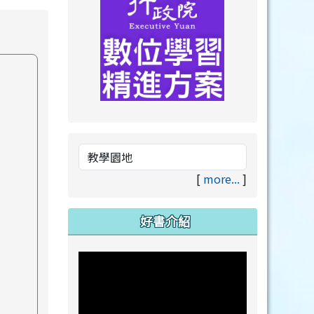
link to https://drive.goog
link to https://premium.lea
[
more...
]
好書介紹