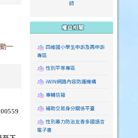
link to https://accounts
師
e.edu.tw/ \
link to https://drive.google.com/drive/u/2
link to https://sites.google.com/a/mail.swps.t
link to https://accounts.
link to https://mail.google.
link to https://tycg.cloudh
link to https://www.icrt.com
link to https://sites.goog
link to https://sites.google.
link to https://sites.google.
link to https://elearning.c
link to http://moral.jjes.tyc.
link to https://elearning.c
link to https://drive.googl
權益相關
活動一
四維國小學生申訴及再申訴
專區
性別平等專區
iWIN網路內容防護機構
專輔信箱
補助交易身分關係平臺
0559
性別暴力防治友善多國語言
電子書