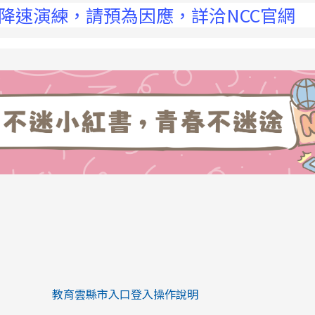
練，請預為因應，詳洽NCC官網
link to https://eliteracy.edu.tw/Sh
link to https://eliteracy.edu.tw/Shorts/xiaohongs
教育雲縣市入口登入操作說明
link to https://eliteracy.edu.tw/Sh