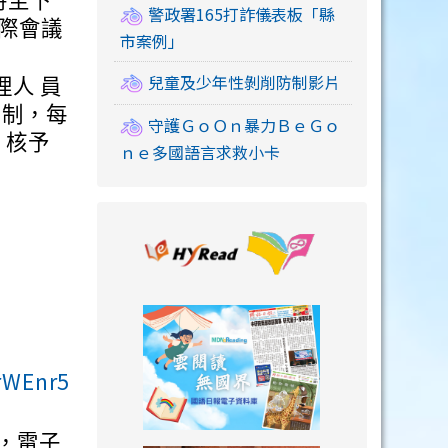
時至下
警政署165打詐儀表板「縣
國際會議
市案例」
兒童及少年性剝削防制影片
人 員
 制，每
守護ＧｏＯｎ暴力ＢｅＧｏ
，核予
ｎｅ多國語言求救小卡
link to https://
。
link to https://
rWEnr5
姐，電子