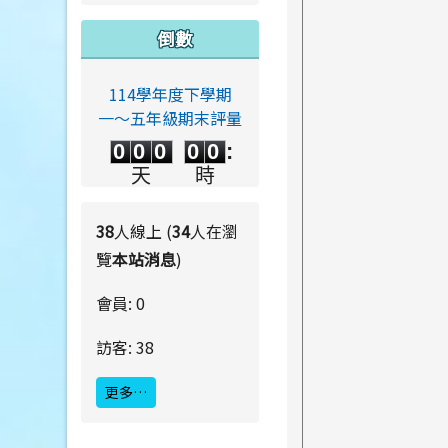
倒數
114學年度下學期
一～五年級期末評量
0
0
0
0
0
0
0
0
0
0
:
0
0
0
0
天
時
0
0
:
0
0
分
秒
38
人線上 (
34
人在瀏
覽
本站消息
)
會員: 0
訪客: 38
更多…