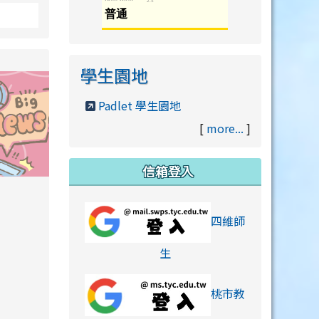
學生園地
Padlet 學生園地
[
more...
]
信箱登入
orts/xiaohongshu.html
四維師
link to https://accounts
生
桃市教
hu.html
orts/xiaohongshu.html