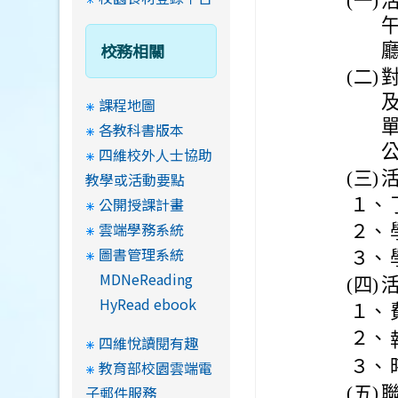
(一)
活
午
校務相關
(二)
課程地圖
各教科書版本
四維校外人士協助
(三)
教學或活動要點
公開授課計畫
１、
雲端學務系統
２、
圖書管理系統
３、
MDNeReading
(四)
HyRead ebook
１、
２、
四維悅讀閱有趣
３、
教育部校園雲端電
子郵件服務
(五)
聯