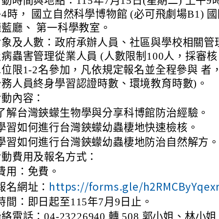
動時間與地點：115年7月15日(星期二) 上午9
4時， 國立自然科學博物館 (必可飛劇場B1) 
廳藍廳、 第一科學教室。
對象及人數：政府承辦人員、社區與學校相關管理
及病蟲害管理從業人員 (人數限制100人，採審核
單位限1-2名參加，凡依規定報名並全程參與 者
公務人員終身學習認證時數、環境教育時數)。
活動內容：
了解台灣鋏蠓生物學與分享科博館防治經驗。
學習如何進行台灣鋏蠓幼蟲棲地快速檢核。
學習如何進行台灣鋏蠓幼蟲棲地防治自然解方
活動費用及報名方式：
費用：免費。
https://forms.gle/h2RMCByYqex
報名網址：
時間：即日起至115年7月9日止。
絡電話：04-23226940 轉 508 郭小姐、林小