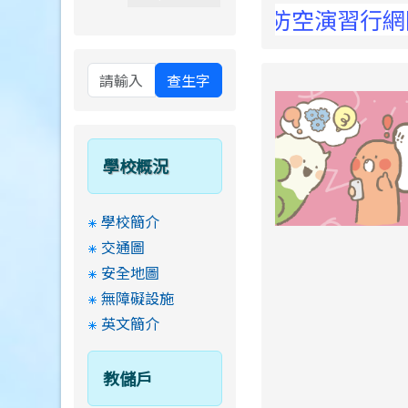
 Elementary School !
3日14:30至15:00防空演習行網降速演
查生字
學校概況
學校簡介
交通圖
安全地圖
無障礙設施
英文簡介
教儲戶