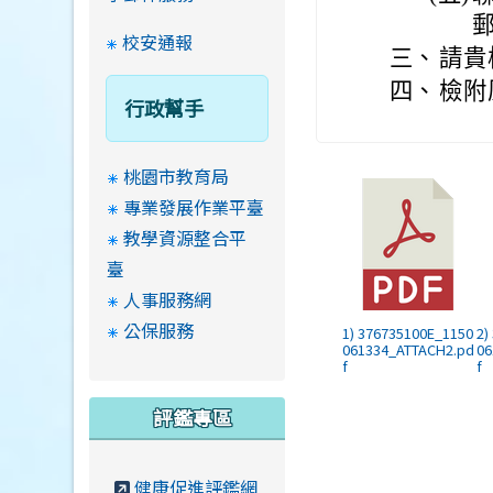
郵
校安通報
三、
請貴
四、
檢附
行政幫手
桃園市教育局
專業發展作業平臺
教學資源整合平
臺
人事服務網
公保服務
1) 376735100E_1150
2)
061334_ATTACH2.pd
06
f
f
評鑑專區
健康促進評鑑網