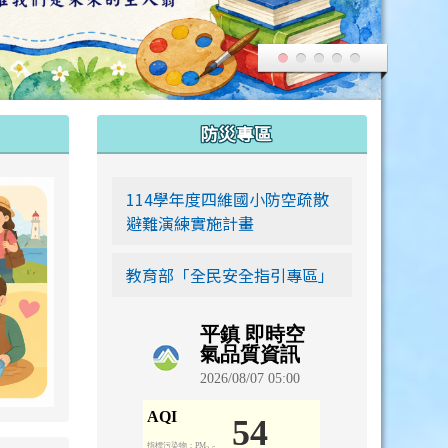
:::
防災專區
link to https://siwei-family.work-bionic.workers.dev
114學年度四維國小防空疏散
避難演練實施計畫
教育部「全民安全指引專區」