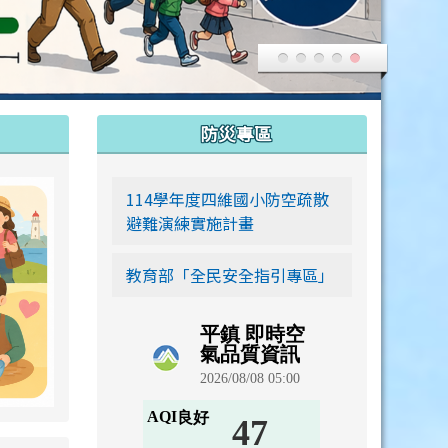
:::
防災專區
link to https://siwei-family.work-bionic.workers.dev
114學年度四維國小防空疏散
避難演練實施計畫
教育部「全民安全指引專區」