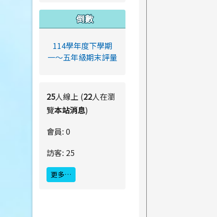
倒數
114學年度下學期
一～五年級期末評量
25
人線上 (
22
人在瀏
覽
本站消息
)
會員: 0
訪客: 25
更多…