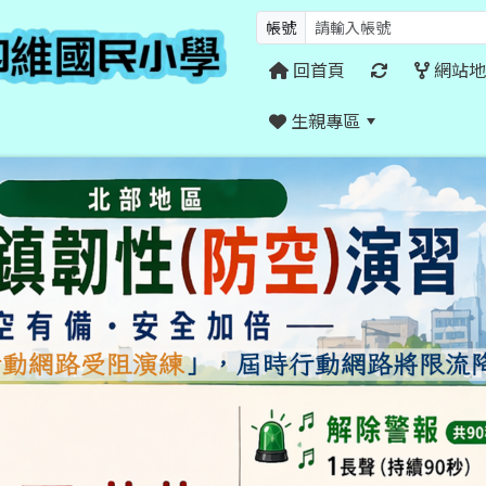
帳號
回首頁
網站地
生親專區
:::