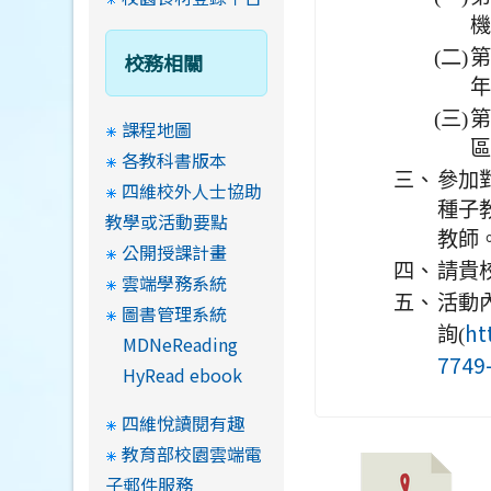
機
(二)
第
校務相關
年
(三)
第
課程地圖
區
各教科書版本
三、
參加
四維校外人士協助
種子
教學或活動要點
教師
公開授課計畫
四、
請貴
雲端學務系統
五、
活動
圖書管理系統
ht
詢(
MDNeReading
7749
HyRead ebook
四維悅讀閱有趣
教育部校園雲端電
子郵件服務