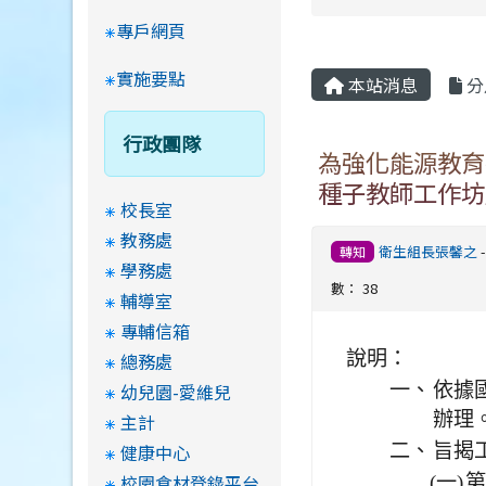
專戶網頁
實施要點
本站消息
分
行政團隊
為強化能源教育
種子教師工作坊
校長室
教務處
衛生組長張馨之
轉知
學務處
數： 38
輔導室
專輔信箱
說明：
總務處
幼兒園-愛維兒
一、
依據國
辦理
主計
健康中心
二、
旨揭
校園食材登錄平台
(一)
第