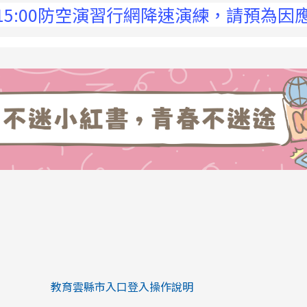
00防空演習行網降速演練，請預為因應，詳洽N
link to https://eliteracy.edu.tw/Sh
link to https://eliteracy.edu.tw/Shorts/xiaohongs
教育雲縣市入口登入操作說明
link to https://eliteracy.edu.tw/Sh