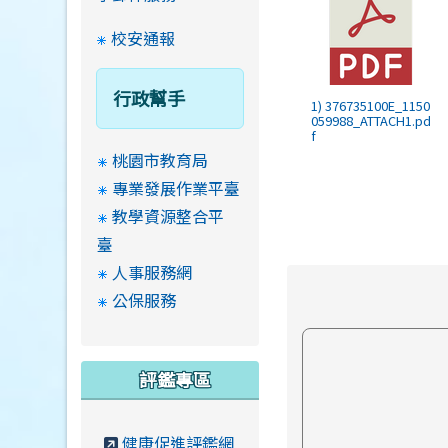
校安通報
行政幫手
1) 376735100E_1150
059988_ATTACH1.pd
f
桃園市教育局
專業發展作業平臺
教學資源整合平
臺
人事服務網
公保服務
評鑑專區
健康促進評鑑網