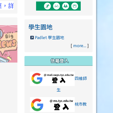
CC官網
學生園地
Padlet 學生園地
[
more...
]
信箱登入
orts/xiaohongshu.html
四維師
link to https://accounts
生
桃市教
hu.html
orts/xiaohongshu.html