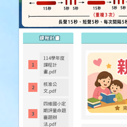
:::
:::
課程計畫
114學年度
課程計
畫.pdf
核准公
文.pdf
四維國小定
期評量命題
審題辦
法.pdf