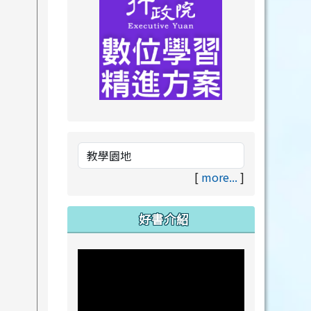
link to https://drive.goog
link to https://premium.lea
[
more...
]
好書介紹