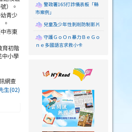
警政署165打詐儀表板「縣
9號）。
市案例」
婦幼青少
）。
兒童及少年性剝削防制影片
臺中市東
守護ＧｏＯｎ暴力ＢｅＧｏ
ｎｅ多國語言求救小卡
教育初階
民中小學
link to https://
訊網查
先生(02)
link to https://