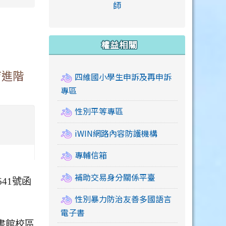
link to https://accounts
師
e.edu.tw/ \
link to https://drive.google.com/drive/u/2
link to https://sites.google.com/a/mail.swps.t
link to https://accounts.
link to https://mail.google.
link to https://tycg.cloudh
link to https://www.icrt.com
link to https://sites.goog
link to https://sites.google.
link to https://sites.google.
link to https://elearning.c
link to http://moral.jjes.tyc.
link to https://elearning.c
link to https://drive.googl
權益相關
育進階
四維國小學生申訴及再申訴
專區
性別平等專區
iWIN網路內容防護機構
專輔信箱
補助交易身分關係平臺
641號函
性別暴力防治友善多國語言
電子書
書館校區