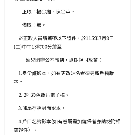
正取：楊○緗、陳○苹。
備取：無。
※正取人員請攜帶以下證件，於115年7月8日
(二)中午13時00分前至
幼兒園辦公室報到，逾期視同放棄：
1.身份証影本，如有更改姓名者須另繳戶籍謄
本。
2. 2吋彩色照片電子檔。
3.郵局存摺封面影本。
4.戶口名簿影本(如有眷屬需加健保者亦請檢附相
關證件）。