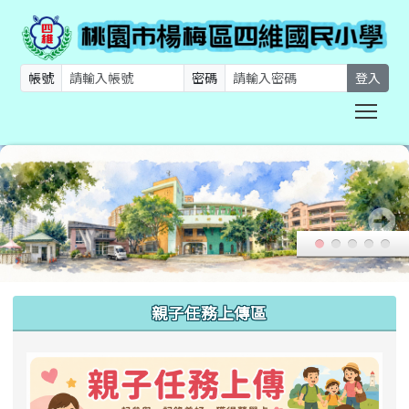
帳號
密碼
登入
Togg
:::
親子任務上傳區
link