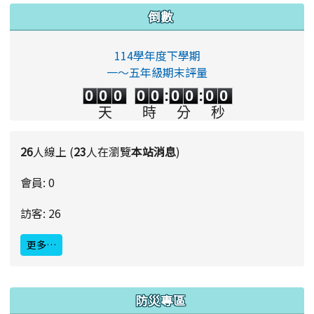
倒數
114學年度下學期
一～五年級期末評量
0
0
0
0
0
0
0
0
0
0
0
0
0
0
:
0
0
:
0
0
天
時
分
秒
26
人線上 (
23
人在瀏覽
本站消息
)
會員: 0
訪客: 26
更多…
:::
防災專區