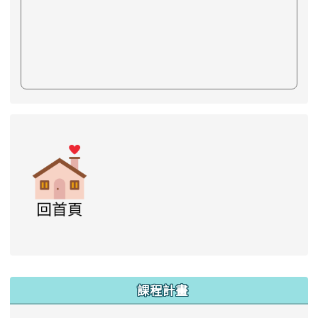
link to https://www.swps.tyc.edu.tw/XOOPS \
link to https://www.swps.tyc.edu.tw/XOO
link to https://www.swps.tyc.edu.tw/XOOPS \
link to https://www.swps.tyc.edu.tw/XOOPS \
lin
:::
課程計畫