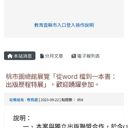
link to https://eliteracy.edu.tw/Shorts/xia
教育雲縣市入口登入操作說明
link to https://eliteracy.edu
rul4m4link to https://isafeev
本站消息
分月文章
電子報列表
桃市圖總館展覽「從word 檔到一本書：
出版歷程特展」，歡迎踴躍參加。
設備組長
-
教務處
| 2023-09-22 | 點閱數： 856
說明：
一、
本案與獨立出版聯盟合作，於今(11