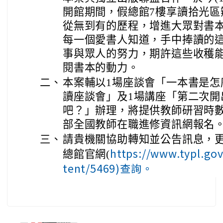
開館期間，假總館7樓享讀拾光區
從無到有的歷程，增進大眾對書
每一個愛書人知道，手中捧讀的
事與眾人的努力，期許這些收穫
閱書本的動力。
二、
本案輔以1場座談會「一本書是怎
讀座談會」及1場講座「第二次開
吧？」辦理，將提供教師研習時數
部全國教師在職進修資訊網報名
三、
請貴機關協助轉知並公告訊息，
https://www.typl.gov
總館官網(
tent/5469)查詢。