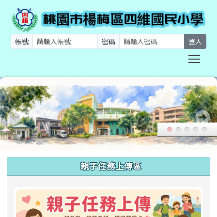
帳號
密碼
登入
Togg
:::
親子任務上傳區
link