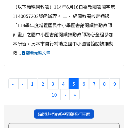
（以下簡稱國教署）114年6月16日臺教國署國字第
1140057202號函辦理。 二、 經國教署核定通過
「114學年度增置國民中小學圖書館閱讀推動教師
計畫」之國中小圖書館閱讀推動教師務必全程參加
本研習，另本市自行補助之國中小圖書館閱讀推動
教...
觀看完整文章
(current)
«
‹
1
2
3
4
5
6
7
8
9
10
›
»
點選這裡從新視窗觀看行事曆