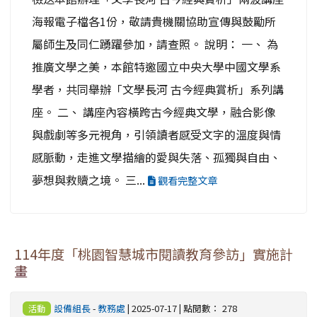
海報電子檔各1份，敬請貴機關協助宣傳與鼓勵所
屬師生及同仁踴躍參加，請查照。 說明： 一、 為
推廣文學之美，本館特邀國立中央大學中國文學系
學者，共同舉辦「文學長河 古今經典賞析」系列講
座。 二、 講座內容橫跨古今經典文學，融合影像
與戲劇等多元視角，引領讀者感受文字的溫度與情
感脈動，走進文學描繪的愛與失落、孤獨與自由、
夢想與救贖之境。 三...
觀看完整文章
114年度「桃園智慧城市閱讀教育參訪」實施計
畫
設備組長
-
教務處
| 2025-07-17 | 點閱數： 278
活動