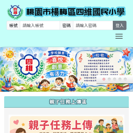
帳號
密碼
登入
Togg
:::
親子任務上傳區
link