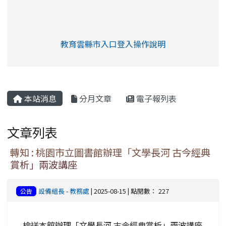
link to https://eliteracy.edu.tw/Shorts/xia
教育雲縣市入口登入操作說明
link to https://eliteracy.edu
rul4m4link to https://isafeev
本站消息
分月文章
電子報列表
文章列表
轉知 : 桃園市立圖書館辦理「文學長河 古今經典
賞析」兩波講座
設備組長
-
教務處
| 2025-08-15 | 點閱數： 227
公告
檢送本館辦理「文學長河 古今經典賞析」兩波講座