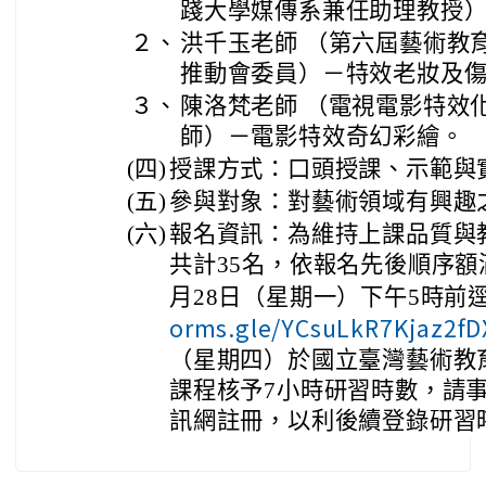
踐大學媒傳系兼任助理教授
２、
洪千玉老師 （第六屆藝術教
推動會委員）－特效老妝及
３、
陳洛梵老師 （電視電影特效
師）－電影特效奇幻彩繪。
(四)
授課方式：口頭授課、示範與
(五)
參與對象：對藝術領域有興趣
(六)
報名資訊：為維持上課品質與
共計35名，依報名先後順序額
月28日（星期一）下午5時前逕至
orms.gle/YCsuLkR7Kjaz2fD
（星期四）於國立臺灣藝術教
課程核予7小時研習時數，請
訊網註冊，以利後續登錄研習