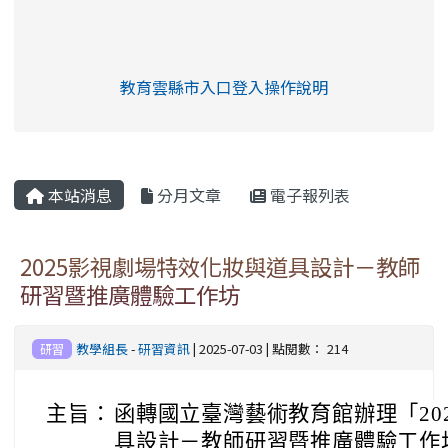
link to https://eliteracy.edu.tw/Shorts/xia
教育雲縣市入口登入操作說明
link to https://eliteracy.edu
rul4m4link to https://isafeev
本站消息
分月文章
電子報列表
2025影視劇場特效化妝與道具設計－教師
研習暨推廣體驗工作坊
教學組長
-
研習資訊
| 2025-07-03 | 點閱數： 214
研習
主旨：
函轉國立臺灣藝術教育館辦理「20
具設計－教師研習暨推廣體驗工作