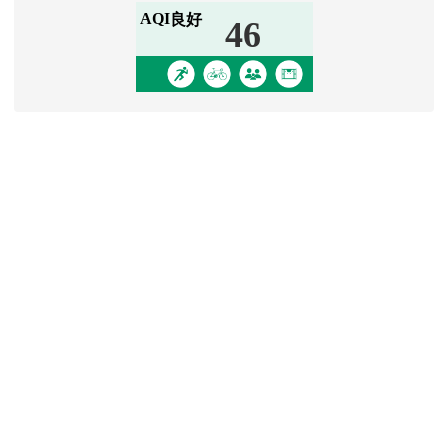
學生園地
Padlet 學生園地
[
more...
]
信箱登入
link to http
四維師生
link to http
桃市教師