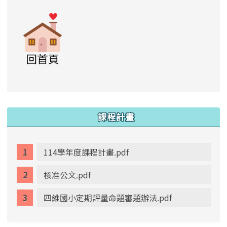
link to https://www.swps.tyc.edu.tw/XOOPS \
link to https://www.swps.tyc.edu.tw/XOO
link to https://www.swps.tyc.edu.tw/XOOPS \
link to https://www.swps.tyc.edu.tw/XOOPS \
lin
:::
課程計畫
114學年度課程計畫.pdf
核准公文.pdf
四維國小定期評量命題審題辦法.pdf