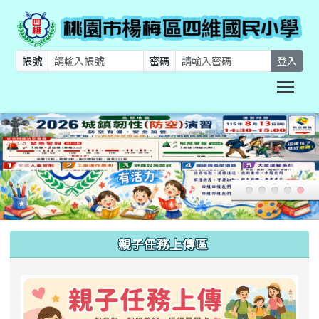
帳號
密碼
登入
Togg
:::
親子任務上傳區
link