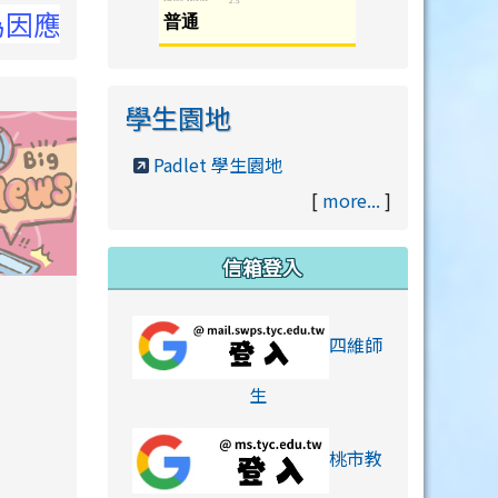
洽NCC官網
學生園地
Padlet 學生園地
[
more...
]
信箱登入
orts/xiaohongshu.html
四維師
link to https://accounts
生
桃市教
hu.html
orts/xiaohongshu.html