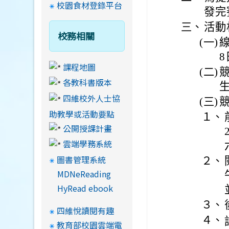
校園食材登錄平台
發完
三、
活動
校務相關
(一)
線
8
課程地圖
(二)
各教科書版本
四維校外人士協
(三)
助教學或活動要點
１、
公開授課計畫
雲端學務系統
圖書管理系統
２、
MDNeReading
HyRead ebook
３、
四維悅讀閱有趣
４、
教育部校園雲端電