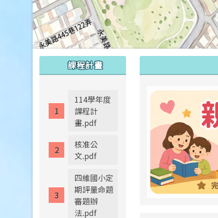
:::
:::
課程計畫
114學年度
課程計
畫.pdf
核准公
文.pdf
四維國小定
期評量命題
審題辦
法.pdf