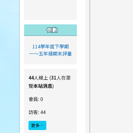
倒數
114學年度下學期
一～五年級期末評量
44
人線上 (
31
人在瀏
覽
本站消息
)
會員: 0
訪客: 44
更多…