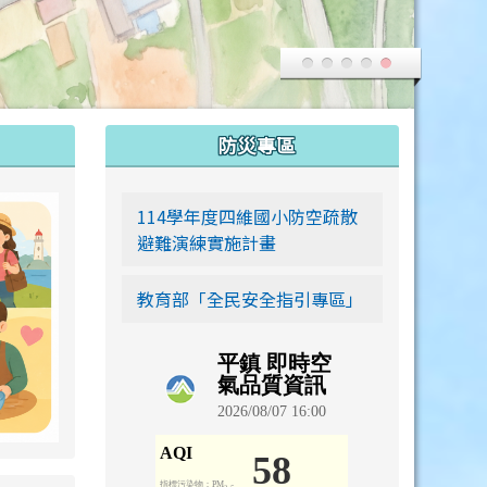
:::
防災專區
link to https://siwei-family.work-bionic.workers.dev
114學年度四維國小防空疏散
避難演練實施計畫
教育部「全民安全指引專區」