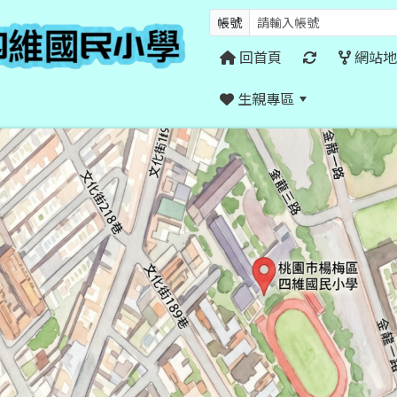
帳號
回首頁
網站地
生親專區
:::