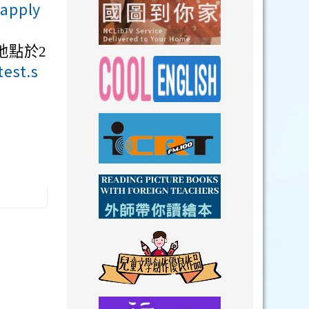
_apply
link to https://n
地點於2
link to https://
test.s
link to https://nclibtv.ncl.
link to https:/
link to http://www.icrt.com.tw/index.ph
link to https:/
link to https://www.youtube.com/wat
link to https:/
link to https://drive.goog
link to https://