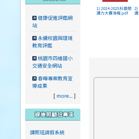
1) 2024-2025科普閱
2
讀力大賽海報.pdf
讀
健康促進評鑑網
站
永續校園與環境
教育評鑑
桃園市四維國小
交通安全網站
春暉專案教育宣
導成果
[
more...
]
課後照顧班專區
課照班請假系統