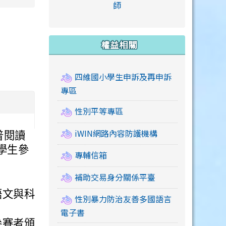
link to https://accounts
師
e.edu.tw/ \
link to https://drive.google.com/drive/u/2
link to https://sites.google.com/a/mail.swps.t
link to https://accounts.
link to https://mail.google.
link to https://tycg.cloudh
link to https://www.icrt.com
link to https://sites.goog
link to https://sites.google.
link to https://sites.google.
link to https://elearning.c
link to http://moral.jjes.tyc.
link to https://elearning.c
link to https://drive.googl
權益相關
四維國小學生申訴及再申訴
專區
性別平等專區
iWIN網路內容防護機構
普閱讀
學生參
專輔信箱
補助交易身分關係平臺
語文與科
性別暴力防治友善多國語言
電子書
參賽者頒