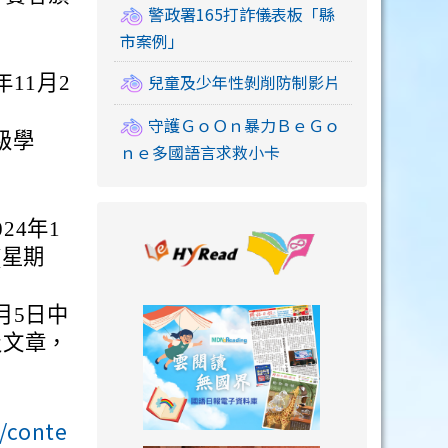
警政署165打詐儀表板「縣
市案例」
兒童及少年性剝削防制影片
年11月2
守護ＧｏＯｎ暴力ＢｅＧｏ
級學
ｎｅ多國語言求救小卡
24年1
link to https://
(星期
4月5日中
link to https://
及文章，
//conte