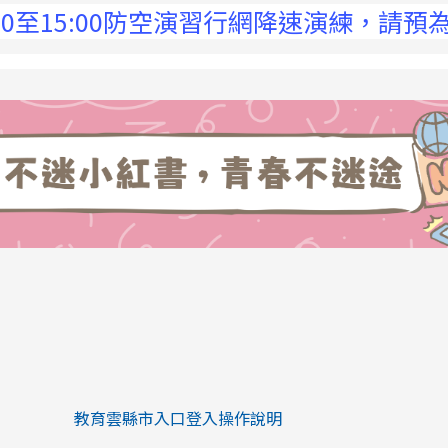
5:00防空演習行網降速演練，請預為因應，詳
link to https://eliteracy.edu.tw/Sh
link to https://eliteracy.edu.tw/Shorts/xiaohongs
教育雲縣市入口登入操作說明
link to https://eliteracy.edu.tw/Sh