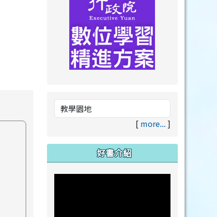
link to https://drive.goog
link to https://premium.lea
[
more...
]
好書介紹