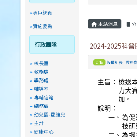
專戶網頁
本站消息
分
實施要點
行政團隊
2024-2025
校長室
設備組長
-
教務
活動
教務處
學務處
主旨：
檢送本
輔導室
力大
專輔信箱
加。
總務處
說明：
幼兒園-愛維兒
一、
為促
主計
技研
健康中心
二、
為提