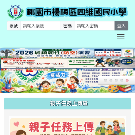
帳號
密碼
登入
Togg
:::
親子任務上傳區
link