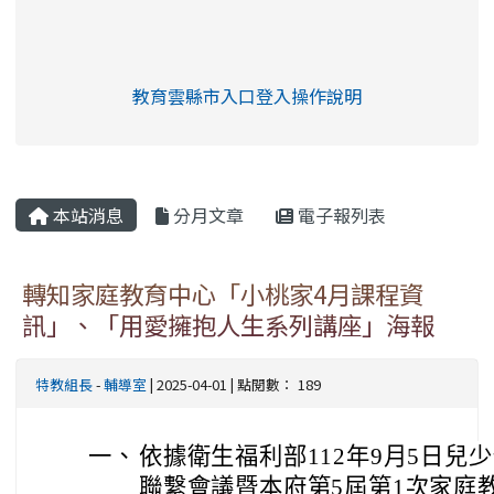
link to https://eliteracy.edu.tw/Shorts/xia
教育雲縣市入口登入操作說明
link to https://eliteracy.edu
rul4m4link to https://isafeev
本站消息
分月文章
電子報列表
轉知家庭教育中心「小桃家4月課程資
訊」、「用愛擁抱人生系列講座」海報
特教組長
-
輔導室
| 2025-04-01 | 點閱數： 189
一、
依據衛生福利部112年9月5日兒
聯繫會議暨本府第5屆第1次家庭