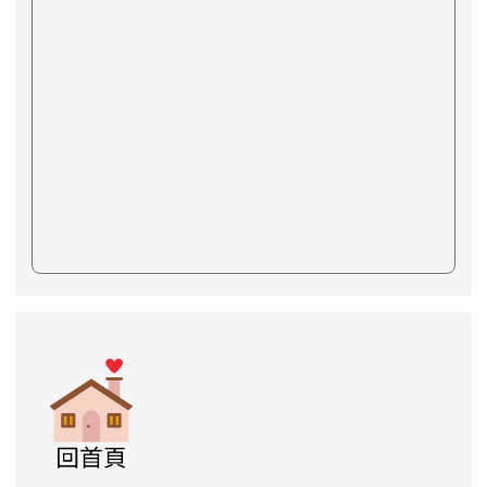
link to https://www.swps.tyc.edu.tw/XOOPS \
link to https://www.swps.tyc.edu.tw/XOO