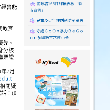
警政署165打詐儀表板「縣
堂經營能
市案例」
兒童及少年性剝削防制影片
家教育
守護ＧｏＯｎ暴力ＢｅＧｏ
ｎｅ多國語言求救小卡
優先。
身分核
link to https://
購票證
4年7月
edu.t
link to https://
有相關疑
話：(0