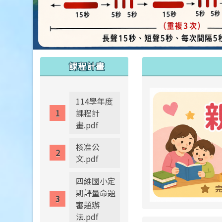
:::
:::
課程計畫
114學年度
課程計
畫.pdf
核准公
文.pdf
四維國小定
期評量命題
審題辦
法.pdf