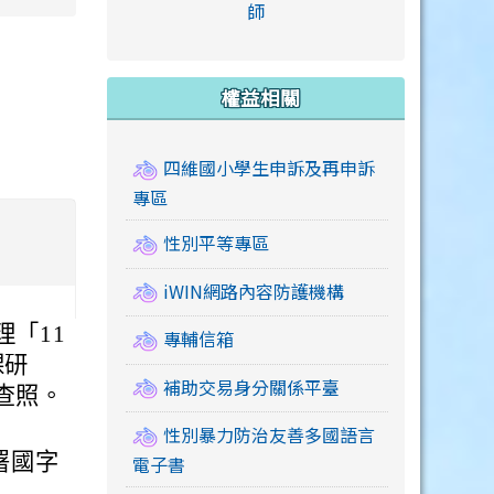
link to https://accounts
師
e.edu.tw/ \
link to https://drive.google.com/drive/u/2
link to https://sites.google.com/a/mail.swps.t
link to https://accounts.
link to https://mail.google.
link to https://tycg.cloudh
link to https://www.icrt.com
link to https://sites.goog
link to https://sites.google.
link to https://sites.google.
link to https://elearning.c
link to http://moral.jjes.tyc.
link to https://elearning.c
link to https://drive.googl
權益相關
四維國小學生申訴及再申訴
專區
性別平等專區
iWIN網路內容防護機構
「11
專輔信箱
課研
補助交易身分關係平臺
查照。
性別暴力防治友善多國語言
署國字
電子書