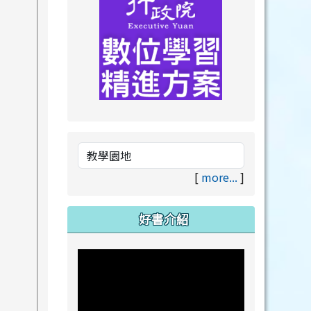
link to https://drive.goog
link to https://premium.lea
[
more...
]
好書介紹