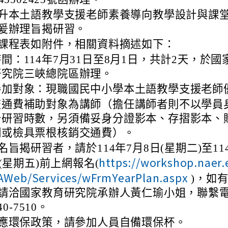
升本土語教學支援老師素養導向教學設計與課
爰辦理旨揭研習。
課程表如附件，相關資料摘述如下：
間：114年7月31日至8月1日，共計2天，於國
研究院三峽總院區辦理。
參加對象：現職國民中小學本土語教學支援老師
交通費補助對象為講師（擔任講師者則不以學員
予研習時數，另須備妥身分證影本、存摺影本、
明或檢具票根核銷交通費）。
名旨揭研習者，請於114年7月8日(星期二)至11
https://workshop.naer.
日(星期五)前上網報名(
AWeb/Services/wFrmYearPlan.aspx
)，如
請洽國家教育研究院承辦人黃仁瑜小姐，聯繫電
40-7510。
應環保政策，請參加人員自備環保杯。