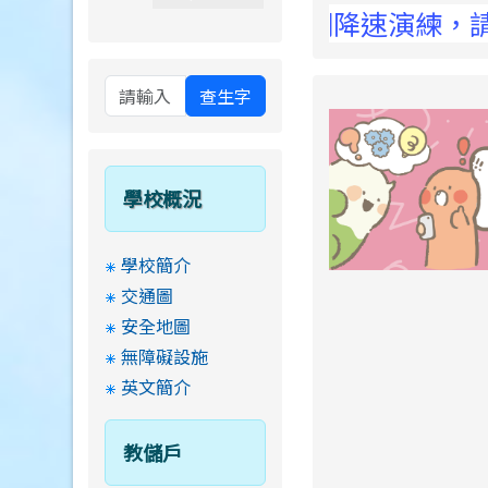
 Elementary School !
0至15:00防空演習行網降速演練，請預為因
查生字
學校概況
學校簡介
交通圖
安全地圖
無障礙設施
英文簡介
教儲戶