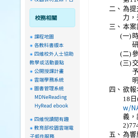
二、
為提
校務相關
力，
三、
本案
(一)
時
課程地圖
各教科書版本
四維校外人士協助
(二)
教學或活動要點
(三)
公開授課計畫
雲端學務系統
圖書管理系統
四、
欲報
MDNeReading
18
HyRead ebook
w/N
義，
四維悅讀閱有趣
2)77
教育部校園雲端電
五、
為響
子郵件服務