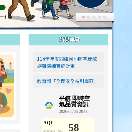
:::
防災專區
link to https://siwei-family.work-bionic.workers.dev
114學年度四維國小防空疏散
避難演練實施計畫
教育部「全民安全指引專區」