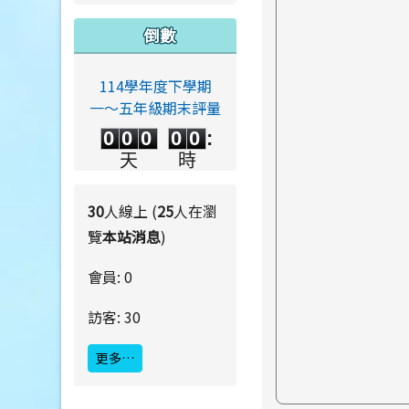
倒數
114學年度下學期
一～五年級期末評量
0
0
0
0
0
0
0
0
0
0
:
0
0
0
0
天
時
0
0
:
0
0
分
秒
30
人線上 (
25
人在瀏
覽
本站消息
)
會員: 0
訪客: 30
更多…