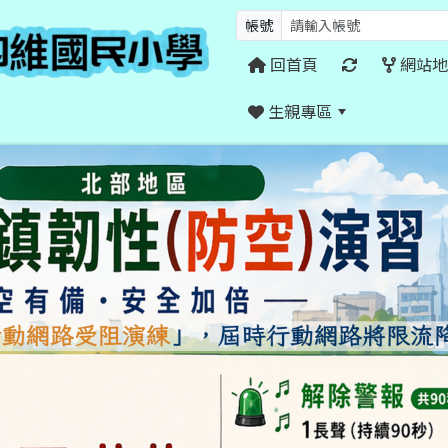
帳號
回首頁
網站地
生親專區
:::