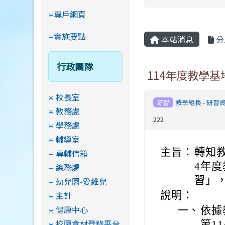
專戶網頁
實施要點
本站消息
分
行政團隊
114年度教學
校長室
教學組長
-
研習
研習
教務處
222
學務處
輔導室
主旨：
轉知
專輔信箱
4年
總務處
習」
幼兒園-愛維兒
主計
說明：
健康中心
一、
依據
校園食材登錄平台
第11