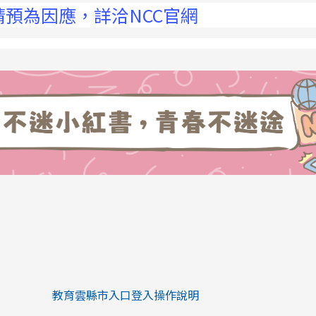
應，詳洽NCC官網
link to https://eliteracy.edu.tw/Sh
link to https://eliteracy.edu.tw/Shorts/xiaohongs
教育雲縣市入口登入操作說明
link to https://eliteracy.edu.tw/Sh