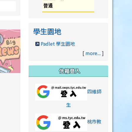
學生園地
Padlet 學生園地
[
more...
]
信箱登入
orts/xiaohongshu.html
四維師
link to https://accounts
生
桃市教
hu.html
orts/xiaohongshu.html