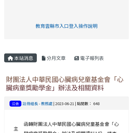
link to https://eliteracy.edu.tw/Shorts/xia
教育雲縣市入口登入操作說明
link to https://eliteracy.edu
rul4m4link to https://isafeev
本站消息
分月文章
電子報列表
財團法人中華民國心臟病兒童基金會「心
臟病童獎勵學金」辦法及相關資料
註冊組長
-
教務處
| 2023-06-21 | 點閱數： 648
公告
函轉財團法人中華民國心臟病兒童基金會「心
主