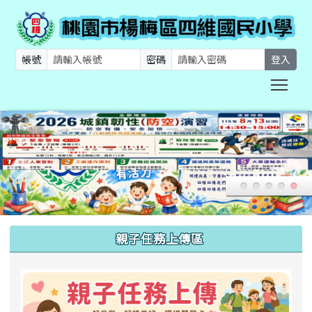
帳號
密碼
登入
Togg
:::
親子任務上傳區
link