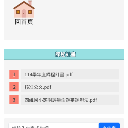
link to https://www.swps.tyc.edu.tw/XOOPS \
link to https://www.swps.tyc.edu.tw/XOOPS \
lin
:::
課程計畫
114學年度課程計畫.pdf
核准公文.pdf
四維國小定期評量命題審題辦法.pdf
查生字