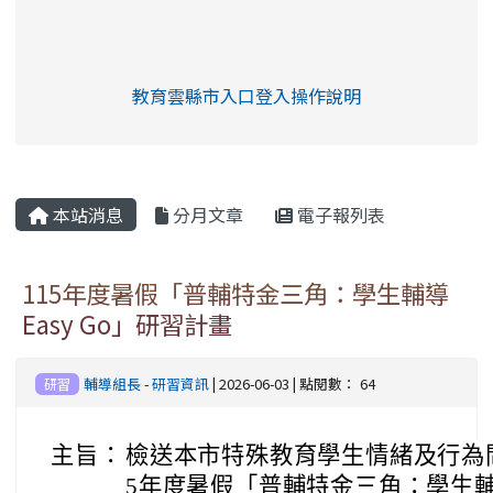
link to https://eliteracy.edu.tw/Shorts/xia
教育雲縣市入口登入操作說明
link to https://eliteracy.edu
rul4m4link to https://isafeev
本站消息
分月文章
電子報列表
115年度暑假「普輔特金三角：學生輔導
Easy Go」研習計畫
輔導組長
-
研習資訊
| 2026-06-03 | 點閱數： 64
研習
主旨：
檢送本市特殊教育學生情緒及行為
5年度暑假「普輔特金三角：學生輔導