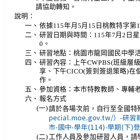
請協助轉知。
說明：
一、
依據115年月5月15日桃教特字第11
二、
研習日期與時間：115年7月2日星期
0。
三、
研習地點：桃園市龍岡國民中學
四、
研習內容：上午CWPBS(班級層
享、下午CICO(簽到簽退策略)
作。
五、
參加資格：本市特教教師、專輔
六、
報名方式
(一)
請於各場次前，自行至全國特
pecial.moe.gov.tw/）
市-國中-學年(114)-學期(下
(二)
工作人員及參加研習人員，請