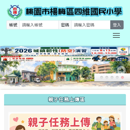
帳號
密碼
登入
Togg
:::
親子任務上傳區
link