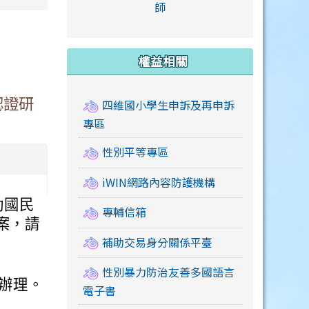
link to https://accounts
師
e.edu.tw/ \
link to https://drive.google.com/drive/u/2
link to https://sites.google.com/a/mail.swps.t
link to https://accounts.
link to https://mail.google.
link to https://tycg.cloudh
link to https://www.icrt.com
link to https://sites.goog
link to https://sites.google.
link to https://sites.google.
link to https://elearning.c
link to http://moral.jjes.tyc.
link to https://elearning.c
link to https://drive.googl
權益相關
認證研
四維國小學生申訴及再申訴
專區
性別平等專區
iWIN網路內容防護機構
動國民
專輔信箱
案，請
補助交易身分關係平臺
性別暴力防治友善多國語言
函辦理。
電子書