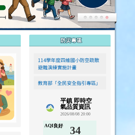
:::
防災專區
link to https://siwei-family.work-bionic.workers.dev
114學年度四維國小防空疏散
避難演練實施計畫
教育部「全民安全指引專區」