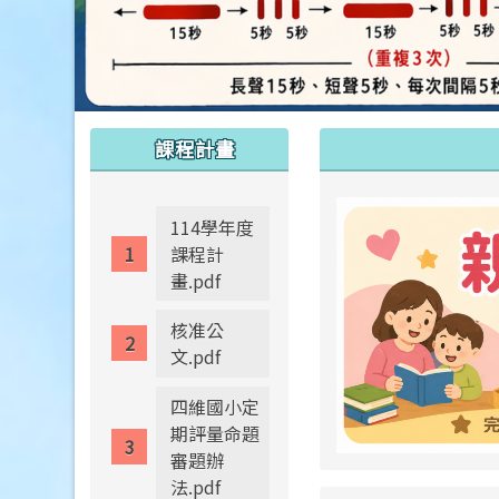
:::
:::
課程計畫
114學年度
課程計
畫.pdf
核准公
文.pdf
四維國小定
期評量命題
審題辦
法.pdf