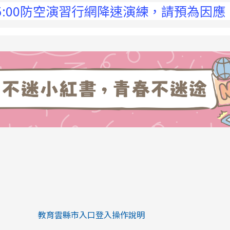
:00防空演習行網降速演練，請預為因應，詳洽
link to https://eliteracy.edu.tw/Sh
link to https://eliteracy.edu.tw/Shorts/xiaohongs
教育雲縣市入口登入操作說明
link to https://eliteracy.edu.tw/Sh