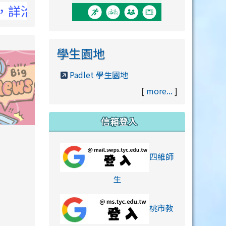
NCC官網
學生園地
Padlet 學生園地
[
more...
]
信箱登入
orts/xiaohongshu.html
四維師
link to https://accounts
生
桃市教
hu.html
orts/xiaohongshu.html