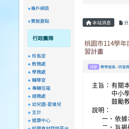
專戶網頁
實施要點
本站消息
分
行政團隊
桃園市114學
習計畫
校長室
教務處
教學組長
-
研習
研習
學務處
輔導室
主旨：
有關
專輔信箱
中小
總務處
鼓勵
幼兒園-愛維兒
說明：
主計
一、
依據
健康中心
二、
旨揭
校園食材登錄平台