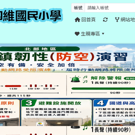
帳號
回首頁
網站地
生親專區
:::