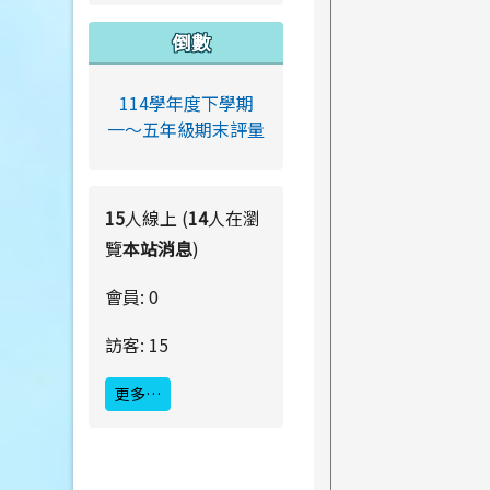
倒數
114學年度下學期
一～五年級期末評量
15
人線上 (
14
人在瀏
覽
本站消息
)
會員: 0
訪客: 15
更多…