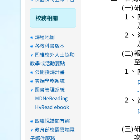
(一)
１、
校務相關
２、
課程地圖
各教科書版本
(二)
四維校外人士協助
教學或活動要點
１、
公開授課計畫
雲端學務系統
圖書管理系統
MDNeReading
２、
HyRead ebook
四維悅讀閱有趣
(三)
研
教育部校園雲端電
子郵件服務