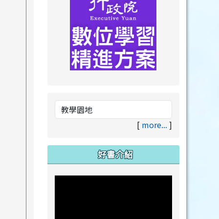
link to https://drive.goog
link to https://premium.lea
[
more...
]
好書介紹