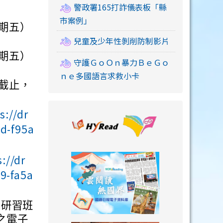
警政署165打詐儀表板「縣
市案例」
星期五）
兒童及少年性剝削防制影片
星期五）
守護ＧｏＯｎ暴力ＢｅＧｏ
ｎｅ多國語言求救小卡
）截止，
s://dr
link to https://
d-f95a
://dr
link to https://
9-fa5a
，研習班
之電子