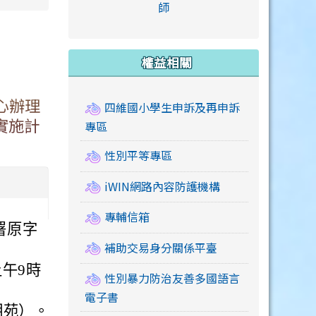
link to https://accounts
師
e.edu.tw/ \
link to https://drive.google.com/drive/u/2
link to https://sites.google.com/a/mail.swps.t
link to https://accounts.
link to https://mail.google.
link to https://tycg.cloudh
link to https://www.icrt.com
link to https://sites.goog
link to https://sites.google.
link to https://sites.google.
link to https://elearning.c
link to http://moral.jjes.tyc.
link to https://elearning.c
link to https://drive.googl
權益相關
心辦理
四維國小學生申訴及再申訴
實施計
專區
性別平等專區
iWIN網路內容防護機構
專輔信箱
署原字
補助交易身分關係平臺
上午9時
性別暴力防治友善多國語言
電子書
明苑）。