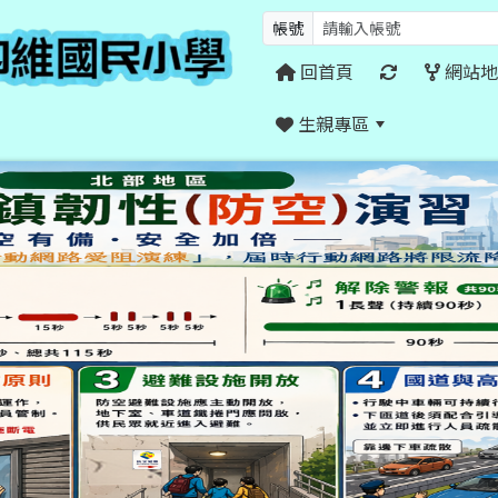
帳號
回首頁
網站地
生親專區
:::