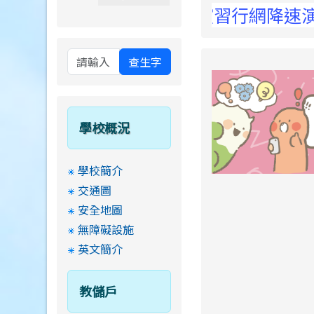
 Elementary School !
4:30至15:00防空演習行網降速演練，請
查生字
學校概況
學校簡介
交通圖
安全地圖
無障礙設施
英文簡介
教儲戶