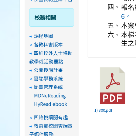
四、
報名
6。
校務相關
五、
本案
六、
本梯
課程地圖
生之
各教科書版本
四維校外人士協助
教學或活動要點
公開授課計畫
雲端學務系統
圖書管理系統
MDNeReading
HyRead ebook
1) 300.pdf
四維悅讀閱有趣
教育部校園雲端電
子郵件服務