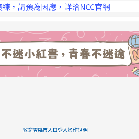
預為因應，詳洽NCC官網
link to https://eliteracy.edu.tw/Sh
link to https://eliteracy.edu.tw/Shorts/xiaohongs
教育雲縣市入口登入操作說明
link to https://eliteracy.edu.tw/Sh