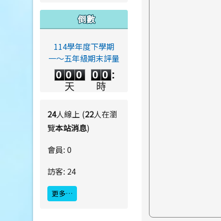
倒數
114學年度下學期
一～五年級期末評量
0
0
0
0
0
0
0
0
0
0
:
0
0
0
0
天
時
0
0
:
0
0
分
秒
24
人線上 (
22
人在瀏
覽
本站消息
)
會員: 0
訪客: 24
更多…