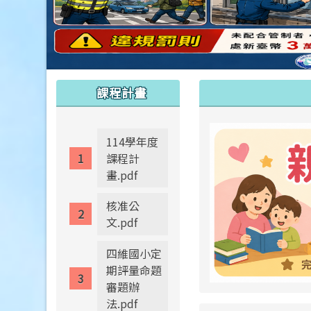
:::
:::
課程計畫
114學年度
課程計
畫.pdf
核准公
文.pdf
四維國小定
期評量命題
審題辦
法.pdf