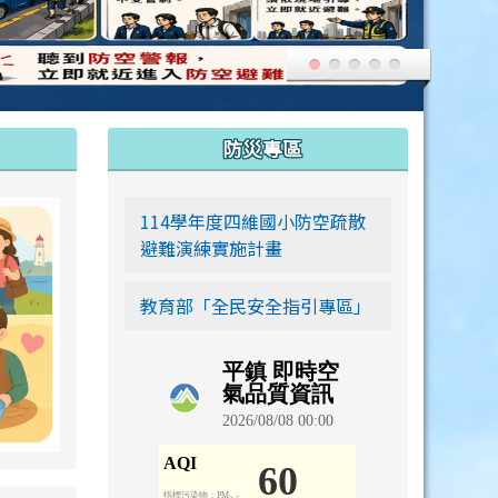
:::
防災專區
link to https://siwei-family.work-bionic.workers.dev
114學年度四維國小防空疏散
避難演練實施計畫
教育部「全民安全指引專區」