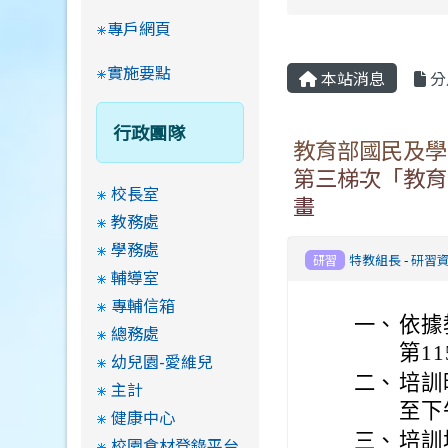
專戶網頁
實施要點
本站消息
分
行政團隊
教育部國民及學
第三梯次「教育
校長室
畫
教務處
學務處
特教組長
-
研習
研習
輔導室
專輔信箱
一、
依據
總務處
第11
幼兒園-愛維兒
二、
培訓
主計
至下
健康中心
三、
培訓
校園食材登錄平台