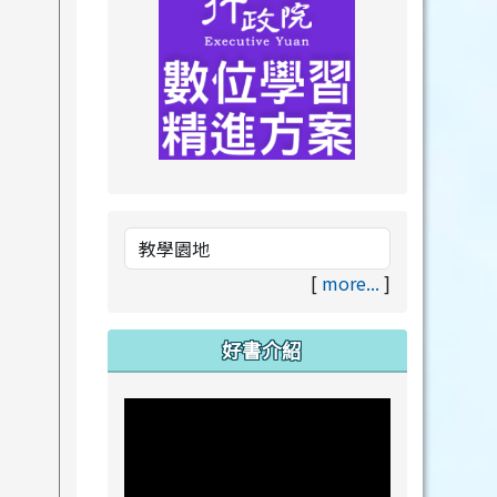
link to https://drive.goog
link to https://premium.lea
[
more...
]
好書介紹