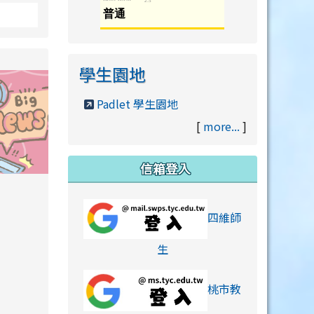
學生園地
Padlet 學生園地
[
more...
]
信箱登入
orts/xiaohongshu.html
四維師
link to https://accounts
生
桃市教
hu.html
orts/xiaohongshu.html