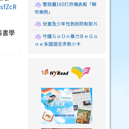
警政署165打詐儀表板「縣
dsfZcR
市案例」
兒童及少年性剝削防制影片
科書學
守護ＧｏＯｎ暴力ＢｅＧｏ
ｎｅ多國語言求救小卡
link to https://
link to https://