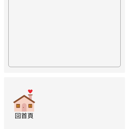
link to https://www.swps.tyc.edu.tw/XOOPS \
link to https://www.swps.tyc.edu.tw/XOO