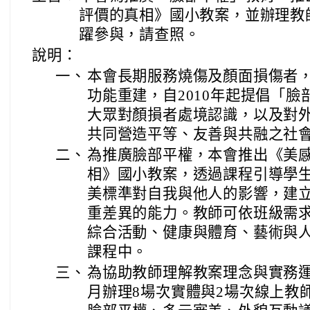
評價的真相》國小教案，並辦理教
躍參與，請查照。
說明：
一、
本會長期服務燒傷及顏面損傷者
功能重建，自2010年起提倡「
大眾對顏損者處境認識，以及對
共同營造平等、友善與共融之社
二、
為推廣臉部平權，本會推出《美
相》國小教案，透過課程引導學
美標準對自我與他人的影響，建
重差異的能力。教師可依班級需
綜合活動、健康與體育、藝術與
課程中。
三、
為協助教師理解教案理念與實務運
月辦理8場次實體與2場次線上教