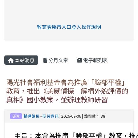
link to https://eliteracy.edu.tw/Shorts/xia
教育雲縣市入口登入操作說明
link to https://eliteracy.edu
rul4m4link to https://isafeev
本站消息
分月文章
電子報列表
陽光社會福利基金會為推廣「臉部平權」
教育，推出《美感偵探—解構外貌評價的
真相》國小教案，並辦理教師研習
輔導組長
-
研習資訊
| 2026-07-06 | 點閱數： 38
研習
主旨：
本會為推廣「臉部平權」教育，推