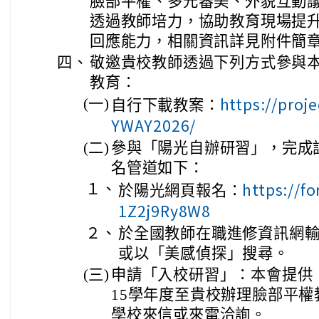
臉部平權、多元審美、外貌互動
透過教師培力，協助教育現場提
回應能力，相關資訊詳見附件簡
四、
敬邀貴校教師透過下列方式參與
教育：
https://proj
(一)
自行下載教案：
YWAY2026/
(二)
參與「陽光自辦研習」，完成
名管道如下：
https://f
１、
於陽光網頁報名：
1Z2j9Ry8W8
２、
於全國教師在職進修資訊網
或以「美感偵探」搜尋。
(三)
申請「入校研習」：本會提供
15學年度至貴校辦理臉部平
學校來信或來電洽詢。