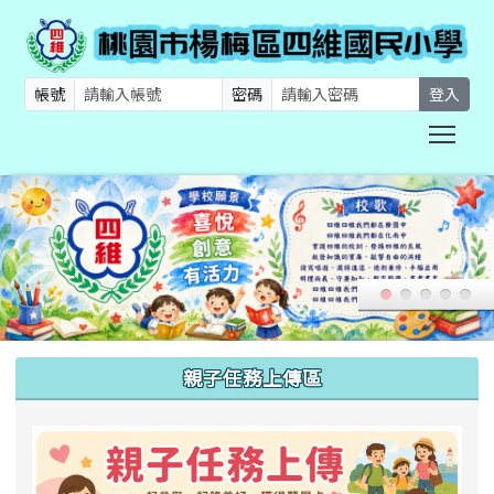
帳號
密碼
登入
Togg
:::
親子任務上傳區
link