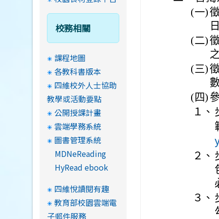
(一)
徵
校務相關
(二)
課程地圖
(三)
各教科書版本
四維校外人士協助
(四)
教學或活動要點
１、
公開授課計畫
雲端學務系統
圖書管理系統
MDNeReading
２、
HyRead ebook
四維悅讀閱有趣
３、
教育部校園雲端電
子郵件服務