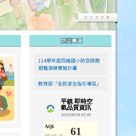
:::
防災專區
link to https://siwei-family.work-bionic.workers.dev
114學年度四維國小防空疏散
避難演練實施計畫
教育部「全民安全指引專區」