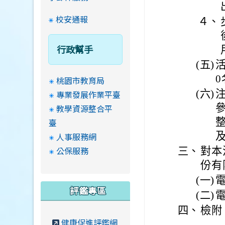
校安通報
４、
行政幫手
(五)
桃園市教育局
(六)
專業發展作業平臺
教學資源整合平
臺
人事服務網
公保服務
三、
對本
份有
(一)
電
評鑑專區
(二)
電
四、
檢附
健康促進評鑑網