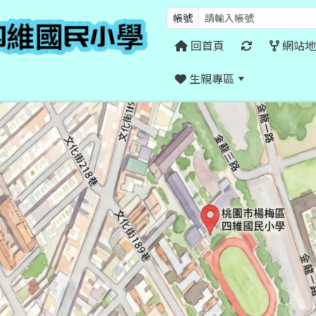
帳號
回首頁
網站地
生親專區
:::