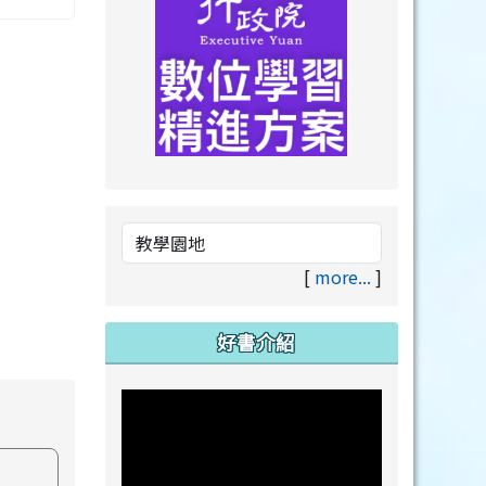
link to https://drive.goog
link to https://premium.lea
[
more...
]
好書介紹