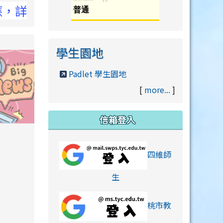
C官網
學生園地
Padlet 學生園地
[
more...
]
信箱登入
orts/xiaohongshu.html
四維師
link to https://accounts
生
桃市教
hu.html
orts/xiaohongshu.html