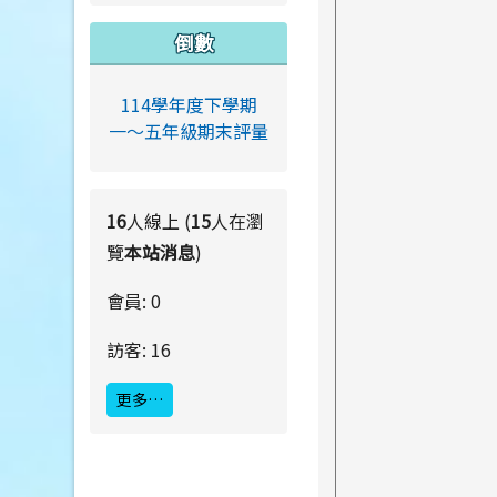
倒數
114學年度下學期
一～五年級期末評量
16
人線上 (
15
人在瀏
覽
本站消息
)
會員: 0
訪客: 16
更多…