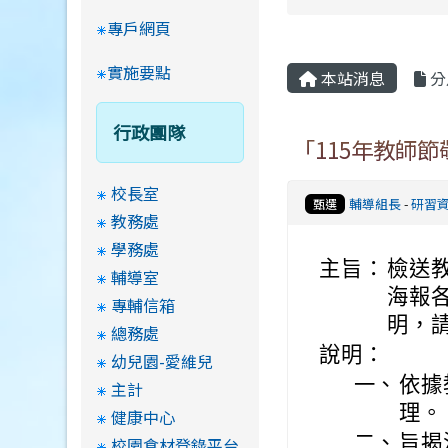
專戶網頁
實施要點
本站消息
分
行政團隊
「115年教師
校長室
輔導組長
-
研習
甄選
教務處
學務處
主旨：
檢送
輔導室
海報
專輔信箱
明，
總務處
說明：
幼兒園-愛維兒
一、
依據
主計
理。
健康中心
二、
旨揭
校園食材登錄平台