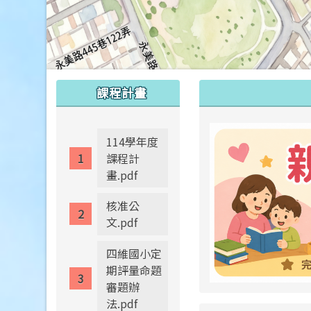
:::
:::
課程計畫
114學年度
課程計
畫.pdf
核准公
文.pdf
四維國小定
期評量命題
審題辦
法.pdf