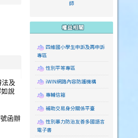
link to https://accounts
師
e.edu.tw/ \
link to https://drive.google.com/drive/u/2
link to https://sites.google.com/a/mail.swps.t
link to https://accounts.
link to https://mail.google.
link to https://tycg.cloudh
link to https://www.icrt.com
link to https://sites.goog
link to https://sites.google.
link to https://sites.google.
link to https://elearning.c
link to http://moral.jjes.tyc.
link to https://elearning.c
link to https://drive.googl
權益相關
四維國小學生申訴及再申訴
專區
性別平等專區
iWIN網路內容防護機構
辦法及
詳如說
專輔信箱
補助交易身分關係平臺
13號函辦
性別暴力防治友善多國語言
電子書