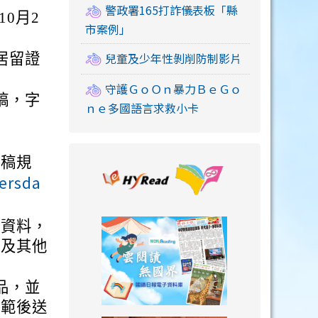
警政署165打詐儀表板「縣
10月2
市案例」
兒童及少年性剝削防制影片
居留證
守護ＧｏＯｎ暴力ＢｅＧｏ
稿，字
ｎｅ多國語言求救小卡
投稿規
link to https://
hersda
link to https://
稿資料，
容及其他
品，並
規範後送