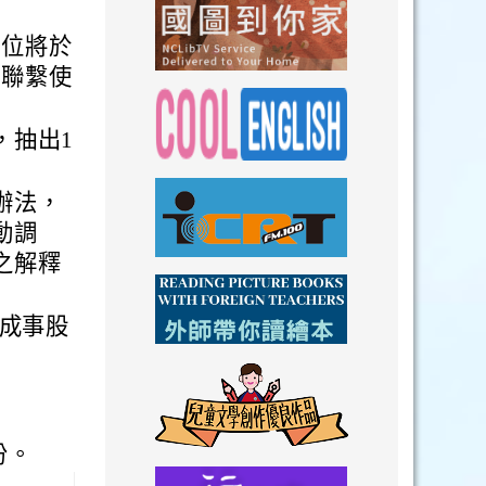
link to https://n
單位將於
續聯繫使
link to https://
，抽出1
link to https://nclibtv.ncl.
link to https:/
辦法，
動調
之解釋
link to http://www.icrt.com.tw/index.ph
link to https:/
成事股
link to https://www.youtube.com/wat
link to https:/
份。
link to https://drive.goog
link to https://