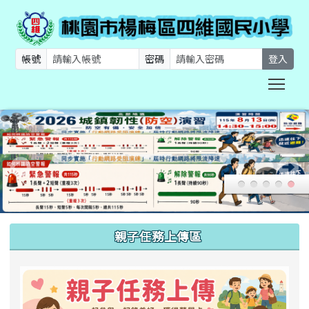
帳號
密碼
登入
Togg
:::
親子任務上傳區
link