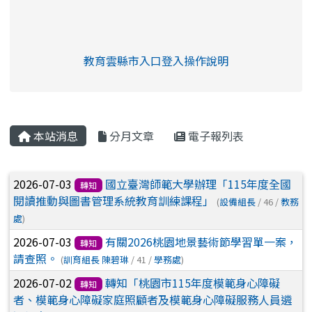
link to https://eliteracy.edu.tw/Shorts/xia
教育雲縣市入口登入操作說明
link to https://eliteracy.edu
rul4m4link to https://isafeev
本站消息
分月文章
電子報列表
文章列表
2026-07-03
國立臺灣師範大學辦理「115年度全國
轉知
閱讀推動與圖書管理系統教育訓練課程」
(
設備組長
/ 46 /
教務
處
)
2026-07-03
有關2026桃園地景藝術節學習單一案，
轉知
請查照。
(
訓育組長 陳碧琳
/ 41 /
學務處
)
2026-07-02
轉知「桃園市115年度模範身心障礙
轉知
者、模範身心障礙家庭照顧者及模範身心障礙服務人員遴