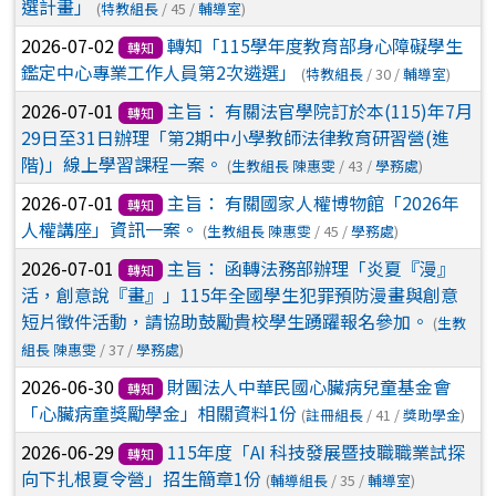
選計畫」
(
特教組長
/ 45 /
輔導室
)
2026-07-02
轉知「115學年度教育部身心障礙學生
轉知
鑑定中心專業工作人員第2次遴選」
(
特教組長
/ 30 /
輔導室
)
2026-07-01
主旨： 有關法官學院訂於本(115)年7月
轉知
29日至31日辦理「第2期中小學教師法律教育研習營(進
階)」線上學習課程一案。
(
生教組長 陳惠雯
/ 43 /
學務處
)
2026-07-01
主旨： 有關國家人權博物館「2026年
轉知
人權講座」資訊一案。
(
生教組長 陳惠雯
/ 45 /
學務處
)
2026-07-01
主旨： 函轉法務部辦理「炎夏『漫』
轉知
活，創意說『畫』」115年全國學生犯罪預防漫畫與創意
短片徵件活動，請協助鼓勵貴校學生踴躍報名參加。
(
生教
組長 陳惠雯
/ 37 /
學務處
)
2026-06-30
財團法人中華民國心臟病兒童基金會
轉知
「心臟病童獎勵學金」相關資料1份
(
註冊組長
/ 41 /
獎助學金
)
2026-06-29
115年度「AI 科技發展暨技職職業試探
轉知
向下扎根夏令營」招生簡章1份
(
輔導組長
/ 35 /
輔導室
)