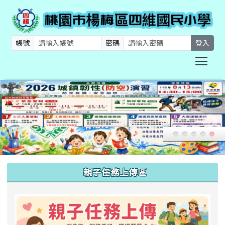
帳號
密碼
登入
Togg
:::
親子任務上傳區
link