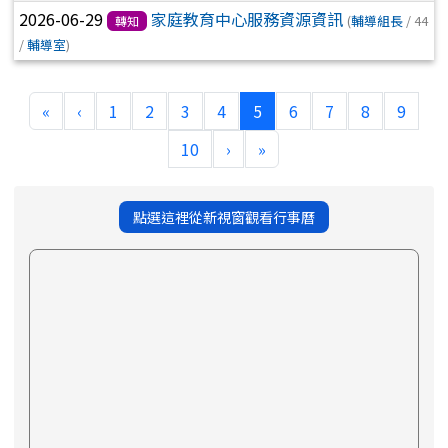
2026-06-29
家庭教育中心服務資源資訊
(
輔導組長
/ 44
轉知
/
輔導室
)
(current)
«
‹
1
2
3
4
5
6
7
8
9
10
›
»
點選這裡從新視窗觀看行事曆